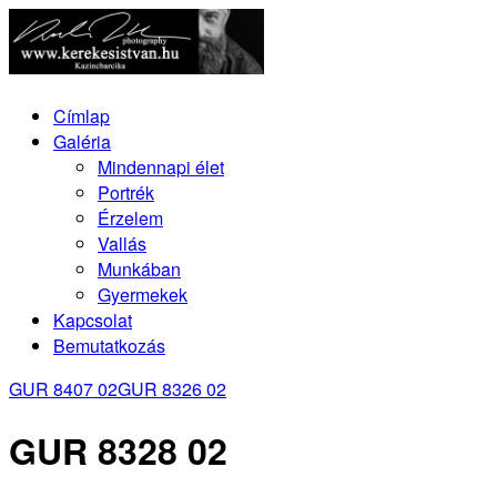
Címlap
Galéria
Mindennapi élet
Portrék
Érzelem
Vallás
Munkában
Gyermekek
Kapcsolat
Bemutatkozás
GUR 8407 02
GUR 8326 02
GUR 8328 02