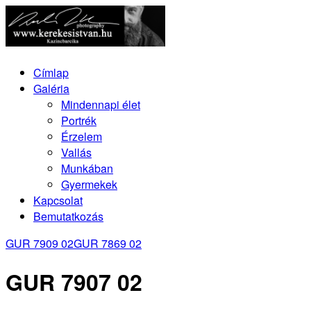
Címlap
Galéria
Mindennapi élet
Portrék
Érzelem
Vallás
Munkában
Gyermekek
Kapcsolat
Bemutatkozás
GUR 7909 02
GUR 7869 02
GUR 7907 02