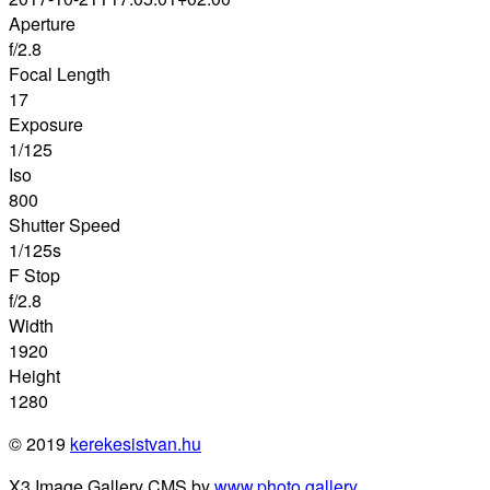
Aperture
f/2.8
Focal Length
17
Exposure
1/125
Iso
800
Shutter Speed
1/125s
F Stop
f/2.8
Width
1920
Height
1280
© 2019
kerekesistvan.hu
X3 Image Gallery CMS by
www.photo.gallery