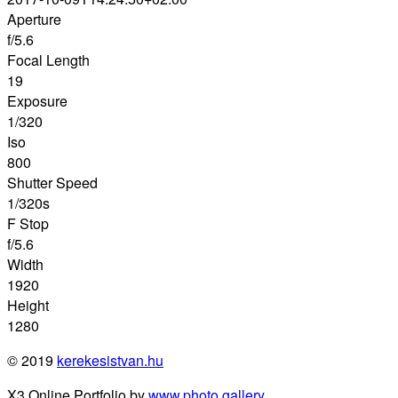
Aperture
f/5.6
Focal Length
19
Exposure
1/320
Iso
800
Shutter Speed
1/320s
F Stop
f/5.6
Width
1920
Height
1280
© 2019
kerekesistvan.hu
X3 Online Portfolio by
www.photo.gallery