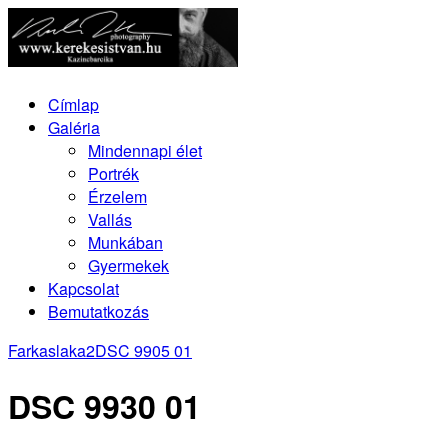
Címlap
Galéria
Mindennapi élet
Portrék
Érzelem
Vallás
Munkában
Gyermekek
Kapcsolat
Bemutatkozás
Farkaslaka2
DSC 9905 01
DSC 9930 01