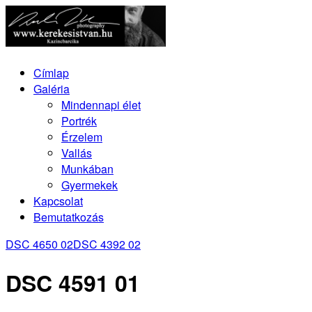
Címlap
Galéria
Mindennapi élet
Portrék
Érzelem
Vallás
Munkában
Gyermekek
Kapcsolat
Bemutatkozás
DSC 4650 02
DSC 4392 02
DSC 4591 01