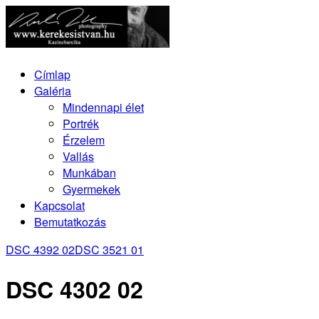
Címlap
Galéria
Mindennapi élet
Portrék
Érzelem
Vallás
Munkában
Gyermekek
Kapcsolat
Bemutatkozás
DSC 4392 02
DSC 3521 01
DSC 4302 02