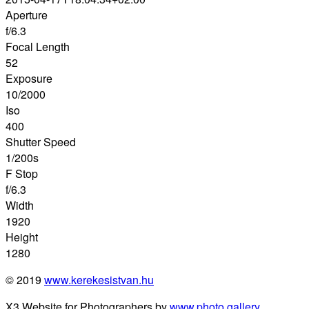
Aperture
f/6.3
Focal Length
52
Exposure
10/2000
Iso
400
Shutter Speed
1/200s
F Stop
f/6.3
Width
1920
Height
1280
© 2019
www.kerekesistvan.hu
X3 Website for Photographers by
www.photo.gallery