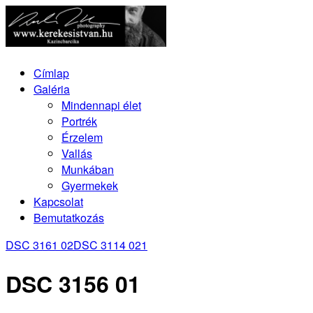
Címlap
Galéria
Mindennapi élet
Portrék
Érzelem
Vallás
Munkában
Gyermekek
Kapcsolat
Bemutatkozás
DSC 3161 02
DSC 3114 021
DSC 3156 01