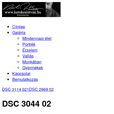
Címlap
Galéria
Mindennapi élet
Portrék
Érzelem
Vallás
Munkában
Gyermekek
Kapcsolat
Bemutatkozás
DSC 3114 021
DSC 2969 02
DSC 3044 02