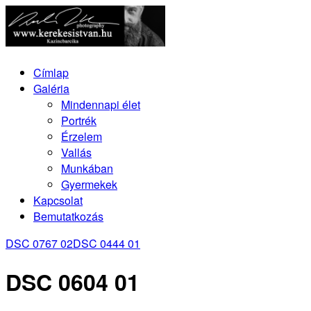
Címlap
Galéria
Mindennapi élet
Portrék
Érzelem
Vallás
Munkában
Gyermekek
Kapcsolat
Bemutatkozás
DSC 0767 02
DSC 0444 01
DSC 0604 01