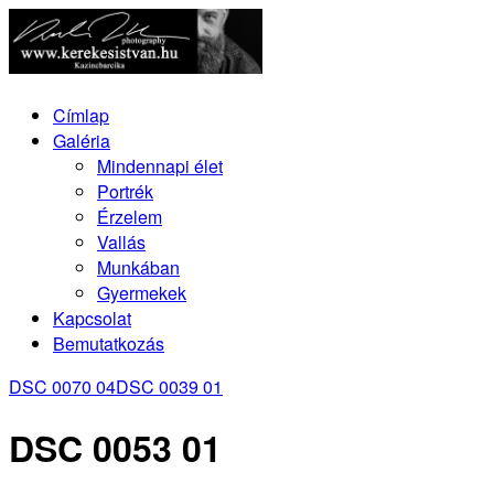
Címlap
Galéria
Mindennapi élet
Portrék
Érzelem
Vallás
Munkában
Gyermekek
Kapcsolat
Bemutatkozás
DSC 0070 04
DSC 0039 01
DSC 0053 01