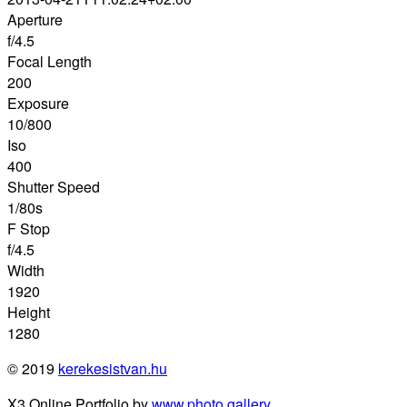
Aperture
f/4.5
Focal Length
200
Exposure
10/800
Iso
400
Shutter Speed
1/80s
F Stop
f/4.5
Width
1920
Height
1280
© 2019
kerekesistvan.hu
X3 Online Portfolio by
www.photo.gallery