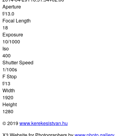
Aperture
f/13.0
Focal Length
18
Exposure
10/1000
Iso
400
Shutter Speed
1/100s
F Stop
f/13
Width
1920
Height
1280
© 2019
www.kerekesistvan.hu
X3 Website for Photographers by
www.photo.gallery