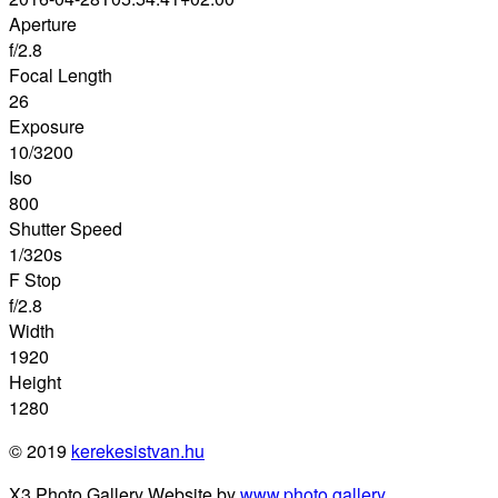
Aperture
f/2.8
Focal Length
26
Exposure
10/3200
Iso
800
Shutter Speed
1/320s
F Stop
f/2.8
Width
1920
Height
1280
© 2019
kerekesistvan.hu
X3 Photo Gallery Website by
www.photo.gallery