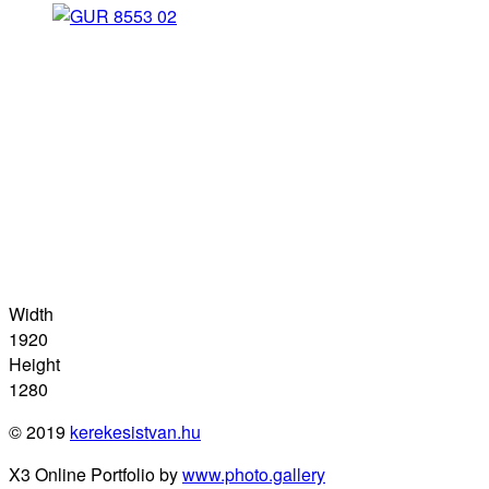
Width
1920
Height
1280
© 2019
kerekesistvan.hu
X3 Online Portfolio by
www.photo.gallery