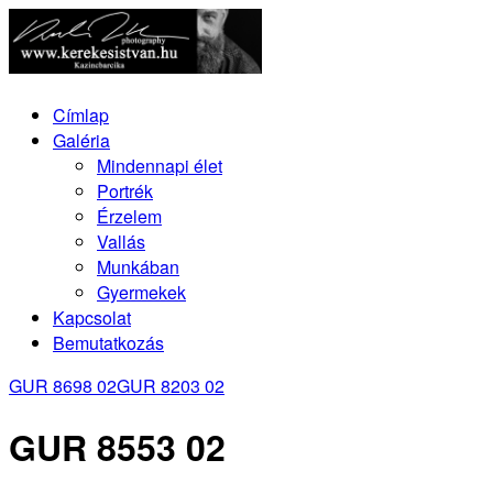
Címlap
Galéria
Mindennapi élet
Portrék
Érzelem
Vallás
Munkában
Gyermekek
Kapcsolat
Bemutatkozás
GUR 8698 02
GUR 8203 02
GUR 8553 02