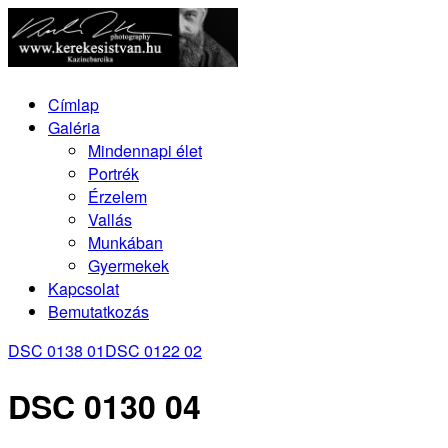
Címlap
Galéria
Mindennapi élet
Portrék
Érzelem
Vallás
Munkában
Gyermekek
Kapcsolat
Bemutatkozás
DSC 0138 01
DSC 0122 02
DSC 0130 04