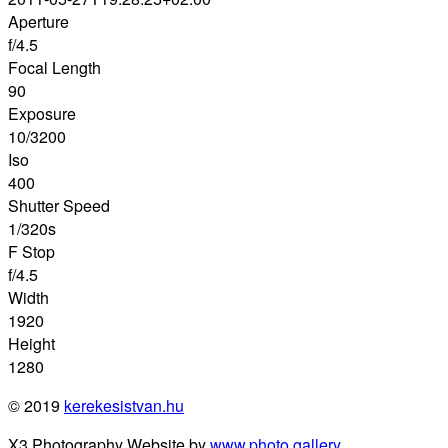
Aperture
f/4.5
Focal Length
90
Exposure
10/3200
Iso
400
Shutter Speed
1/320s
F Stop
f/4.5
Width
1920
Height
1280
© 2019
kerekesistvan.hu
X3 Photography Website by
www.photo.gallery