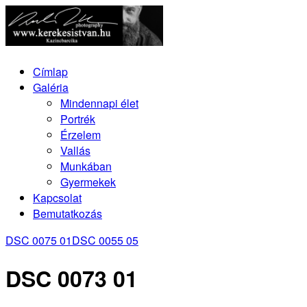
Címlap
Galéria
Mindennapi élet
Portrék
Érzelem
Vallás
Munkában
Gyermekek
Kapcsolat
Bemutatkozás
DSC 0075 01
DSC 0055 05
DSC 0073 01