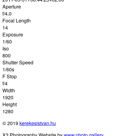
Aperture
f/4.0
Focal Length
14
Exposure
1/60
Iso
800
Shutter Speed
1/60s
F Stop
f/4
Width
1920
Height
1280
© 2019
kerekesistvan.hu
X3 Photography Website by
www.photo.gallery