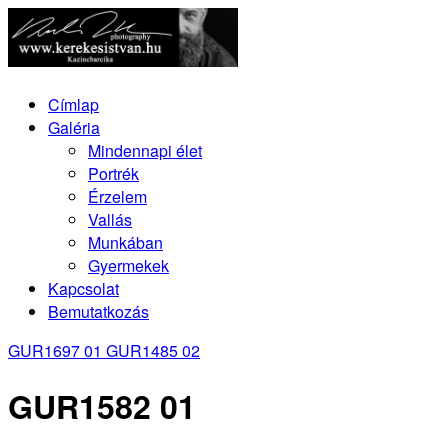
Címlap
Galéria
Mindennapi élet
Portrék
Érzelem
Vallás
Munkában
Gyermekek
Kapcsolat
Bemutatkozás
GUR1697 01
GUR1485 02
GUR1582 01