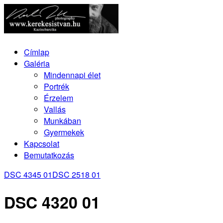
Címlap
Galéria
Mindennapi élet
Portrék
Érzelem
Vallás
Munkában
Gyermekek
Kapcsolat
Bemutatkozás
DSC 4345 01
DSC 2518 01
DSC 4320 01