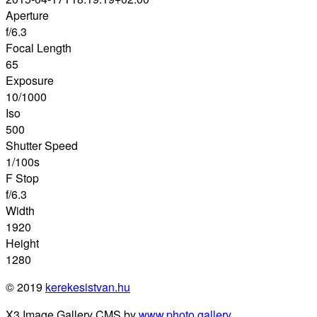
Aperture
f/6.3
Focal Length
65
Exposure
10/1000
Iso
500
Shutter Speed
1/100s
F Stop
f/6.3
Width
1920
Height
1280
© 2019
kerekesistvan.hu
X3 Image Gallery CMS by
www.photo.gallery