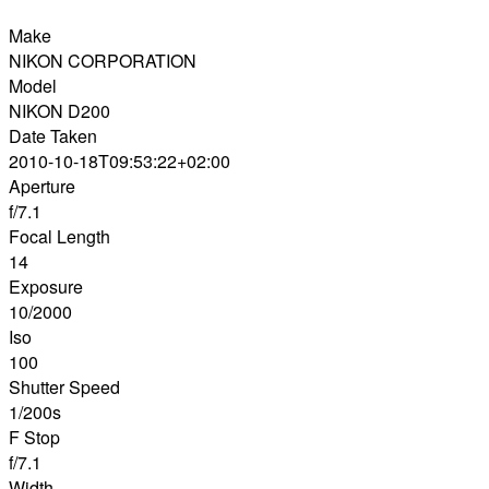
Make
NIKON CORPORATION
Model
NIKON D200
Date Taken
2010-10-18T09:53:22+02:00
Aperture
f/7.1
Focal Length
14
Exposure
10/2000
Iso
100
Shutter Speed
1/200s
F Stop
f/7.1
Width