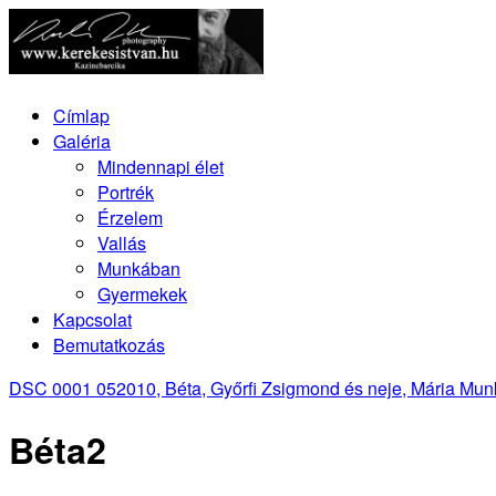
Címlap
Galéria
Mindennapi élet
Portrék
Érzelem
Vallás
Munkában
Gyermekek
Kapcsolat
Bemutatkozás
DSC 0001 05
2010, Béta, Győrfi Zsigmond és neje, Mária M
Béta2